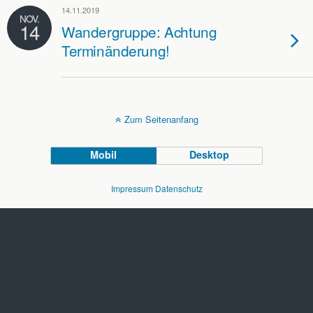
14.11.2019
NOV.
14
Wandergruppe: Achtung
Terminänderung!
Zum Seitenanfang
Mobil
Desktop
Impressum
Datenschutz