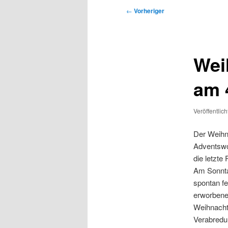
Beitragsnavigation
←
Vorheriger
Wei
am 
Veröffentlic
Der Weihn
Adventswo
die letzte
Am Sonntag
spontan fe
erworbene 
Weihnacht
Verabredu