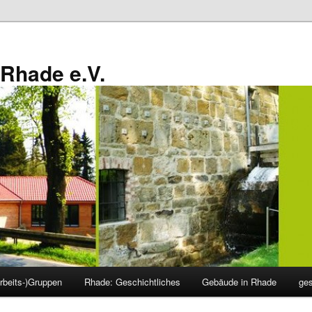
Rhade e.V.
rbeits-)Gruppen
Rhade: Geschichtliches
Gebäude in Rhade
ge