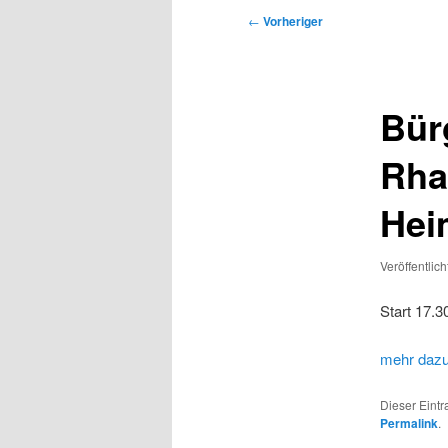
Beitragsnavigation
←
Vorheriger
Bür
Rha
Hei
Veröffentlic
Start 17.3
mehr dazu 
Dieser Eint
Permalink
.