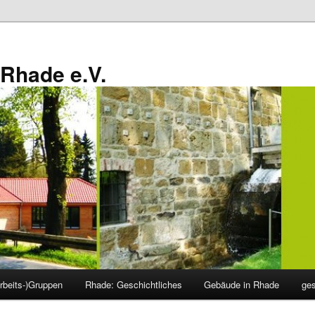
Rhade e.V.
rbeits-)Gruppen
Rhade: Geschichtliches
Gebäude in Rhade
ge